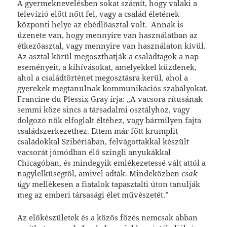
A gyermeknevelésben sokat számít, hogy valaki a
televízió előtt nőtt fel, vagy a család életének
központi helye az ebédlőasztal volt. Annak is
üzenete van, hogy mennyire van használatban az
étkezőasztal, vagy mennyire van használaton kívül.
Az asztal körül megoszthatják a családtagok a nap
eseményeit, a kihívásokat, amelyekkel küzdenek,
ahol a családtörténet megosztásra kerül, ahol a
gyerekek megtanulnak kommunikációs szabályokat.
Francine du Plessix Gray írja: „A vacsora rítusának
semmi köze sincs a társadalmi osztályhoz, vagy
dolgozó nők elfoglalt éltéhez, vagy bármilyen fajta
családszerkezethez. Ettem már főtt krumplit
családokkal Szibériában, felvágottakkal készült
vacsorát jómódban élő szingli anyukákkal
Chicagóban, és mindegyik emlékezetessé vált attól a
nagylelkűségtől, amivel adták. Mindeközben
csak
úgy
mellékesen a fiatalok tapasztalti úton tanulják
meg az emberi társasági élet művészetét.”
Az előkészületek és a közös főzés nemcsak abban