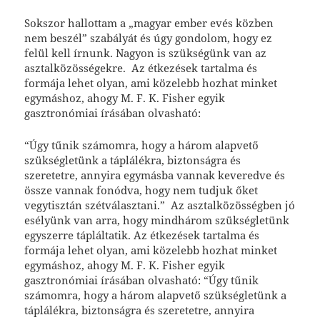
Sokszor hallottam a „magyar ember evés közben
nem beszél” szabályát és úgy gondolom, hogy ez
felül kell írnunk. Nagyon is szükségünk van az
asztalközösségekre. Az étkezések tartalma és
formája lehet olyan, ami közelebb hozhat minket
egymáshoz, ahogy M. F. K. Fisher egyik
gasztronómiai írásában olvasható:
“Úgy tűnik számomra, hogy a három alapvető
szükségletünk a táplálékra, biztonságra és
szeretetre, annyira egymásba vannak keveredve és
össze vannak fonódva, hogy nem tudjuk őket
vegytisztán szétválasztani.” Az asztalközösségben jó
esélyünk van arra, hogy mindhárom szükségletünk
egyszerre tápláltatik. Az étkezések tartalma és
formája lehet olyan, ami közelebb hozhat minket
egymáshoz, ahogy M. F. K. Fisher egyik
gasztronómiai írásában olvasható: “Úgy tűnik
számomra, hogy a három alapvető szükségletünk a
táplálékra, biztonságra és szeretetre, annyira