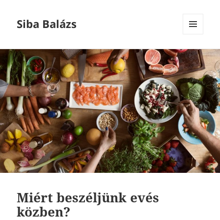
Siba Balázs
MENÜ
ÉS
WIDGETEK
Miért beszéljünk evés
közben?