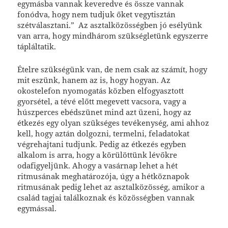
egymásba vannak keveredve és össze vannak
fonódva, hogy nem tudjuk őket vegytisztán
szétválasztani.” Az asztalközösségben jó esélyünk
van arra, hogy mindhárom szükségletünk egyszerre
tápláltatik.
Ételre szükségünk van, de nem csak az számít, hogy
mit eszünk, hanem az is, hogy hogyan. Az
okostelefon nyomogatás közben elfogyasztott
gyorsétel, a tévé előtt megevett vacsora, vagy a
húszperces ebédszünet mind azt üzeni, hogy az
étkezés egy olyan szükséges tevékenység, ami ahhoz
kell, hogy aztán dolgozni, termelni, feladatokat
végrehajtani tudjunk. Pedig az étkezés egyben
alkalom is arra, hogy a körülöttünk lévőkre
odafigyeljünk. Ahogy a vasárnap lehet a hét
ritmusának meghatározója, úgy a hétköznapok
ritmusának pedig lehet az asztalközösség, amikor a
család tagjai találkoznak és közösségben vannak
egymással.