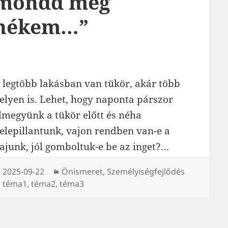
mondd meg
nékem…”
 legtöbb lakásban van tükör, akár több
elyen is. Lehet, hogy naponta párszor
lmegyünk a tükör előtt és néha
elepillantunk, vajon rendben van-e a
ajunk, jól gomboltuk-e be az inget?…
Közzétéve
2025-09-22
Kategória
Önismeret
,
Személyiségfejlődés
Címke
téma1
,
téma2
,
téma3