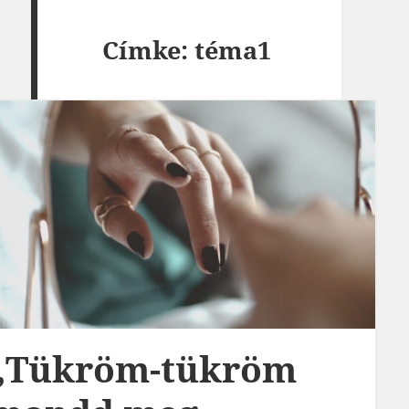
Címke:
téma1
„Tükröm-tükröm