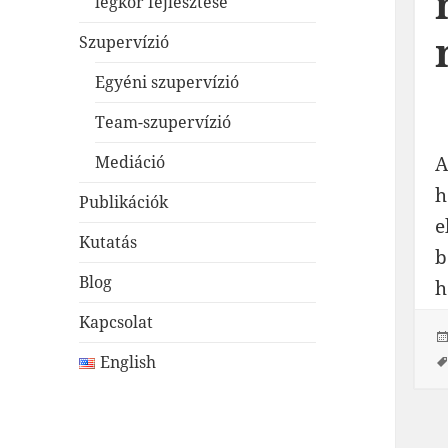
légkör fejlesztése
Szupervízió
Egyéni szupervízió
Team-szupervízió
Mediáció
A
h
Publikációk
e
Kutatás
b
Blog
h
Kapcsolat
English